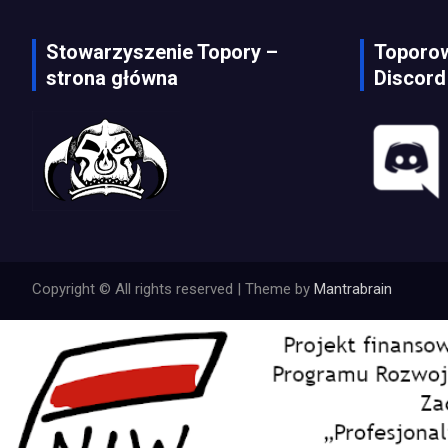
Stowarzyszenie Topory –
Toporow
strona główna
Discord
Copyright © All rights reserved | Theme by
Mantrabrain