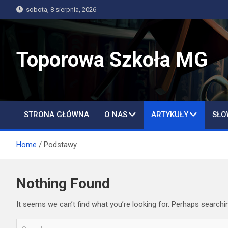
Skip
sobota, 8 sierpnia, 2026
to
content
Toporowa Szkoła MG
STRONA GŁÓWNA
O NAS
ARTYKUŁY
SŁO
Home
Podstawy
Nothing Found
It seems we can’t find what you’re looking for. Perhaps searchi
S