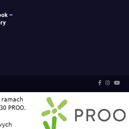
ook –
ry