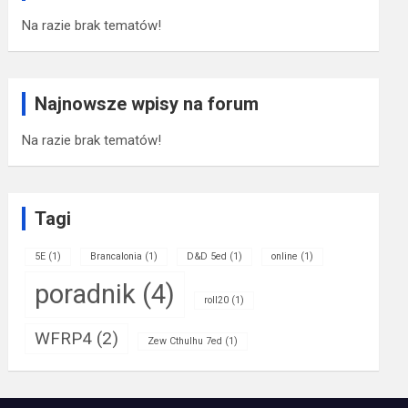
Na razie brak tematów!
Najnowsze wpisy na forum
Na razie brak tematów!
Tagi
5E
(1)
Brancalonia
(1)
D&D 5ed
(1)
online
(1)
poradnik
(4)
roll20
(1)
WFRP4
(2)
Zew Cthulhu 7ed
(1)