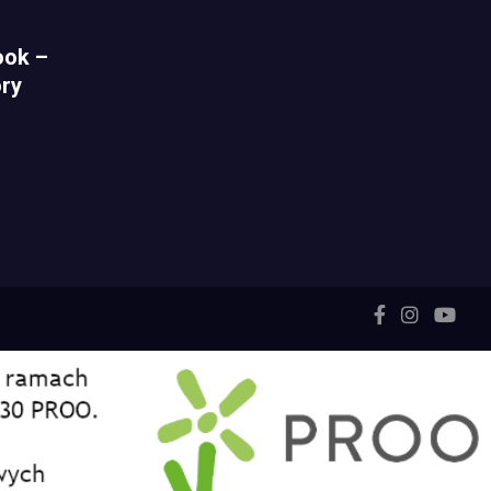
ook –
ry