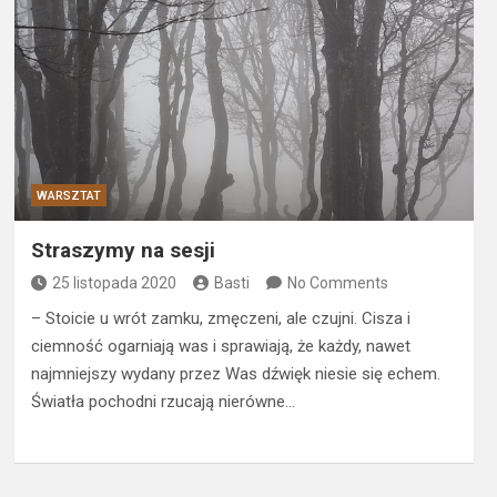
WARSZTAT
Straszymy na sesji
25 listopada 2020
Basti
No Comments
– Stoicie u wrót zamku, zmęczeni, ale czujni. Cisza i
ciemność ogarniają was i sprawiają, że każdy, nawet
najmniejszy wydany przez Was dźwięk niesie się echem.
Światła pochodni rzucają nierówne…