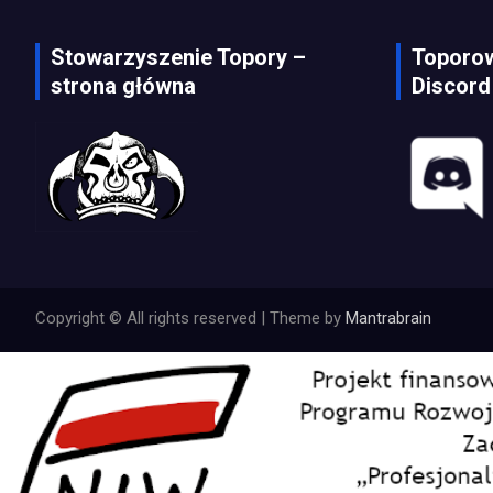
Stowarzyszenie Topory –
Toporow
strona główna
Discord
Copyright © All rights reserved | Theme by
Mantrabrain