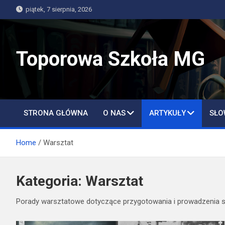
Skip
piątek, 7 sierpnia, 2026
to
content
Toporowa Szkoła MG
STRONA GŁÓWNA
O NAS
ARTYKUŁY
SŁO
Home
Warsztat
Kategoria:
Warsztat
Porady warsztatowe dotyczące przygotowania i prowadzenia se