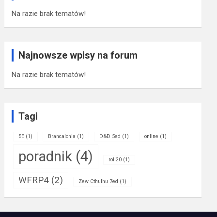
Na razie brak tematów!
Najnowsze wpisy na forum
Na razie brak tematów!
Tagi
5E
(1)
Brancalonia
(1)
D&D 5ed
(1)
online
(1)
poradnik
(4)
roll20
(1)
WFRP4
(2)
Zew Cthulhu 7ed
(1)