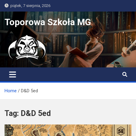
Skip
piątek, 7 sierpnia, 2026
to
content
Toporowa Szkoła MG
Home
D&D 5ed
Tag:
D&D 5ed