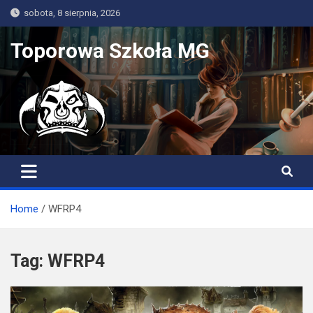
Skip
sobota, 8 sierpnia, 2026
to
content
Toporowa Szkoła MG
Home
WFRP4
Tag:
WFRP4