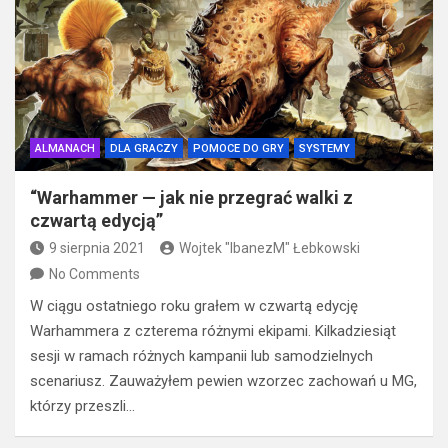
ALMANACH
DLA GRACZY
POMOCE DO GRY
SYSTEMY
“Warhammer — jak nie przegrać walki z
czwartą edycją”
9 sierpnia 2021
Wojtek "IbanezM" Łebkowski
No Comments
W ciągu ostatniego roku grałem w czwartą edycję
Warhammera z czterema różnymi ekipami. Kilkadziesiąt
sesji w ramach różnych kampanii lub samodzielnych
scenariusz. Zauważyłem pewien wzorzec zachowań u MG,
którzy przeszli…